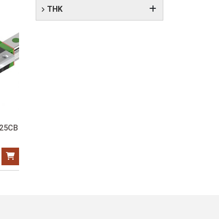
THK
W25CB