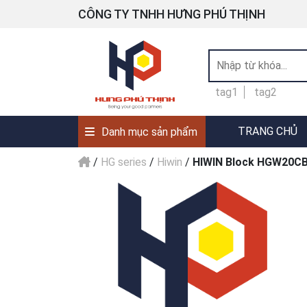
CÔNG TY TNHH HƯNG PHÚ THỊNH
tag1
tag2
TRANG CHỦ
Danh mục sản phẩm
/
HG series
/
Hiwin
/
HIWIN Block HGW20C