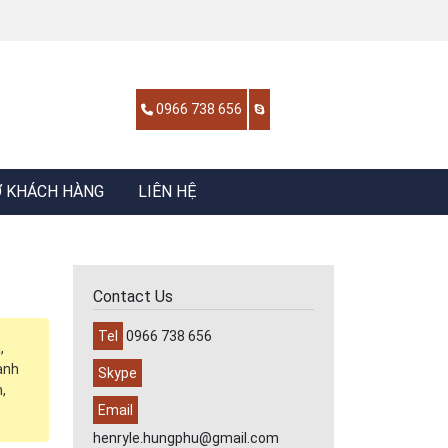
0966 738 656
Ợ KHÁCH HÀNG
LIÊN HỆ
Contact Us
Tel
0966 738 656
,
anh
Skype
,
Email
henryle.hungphu@gmail.com