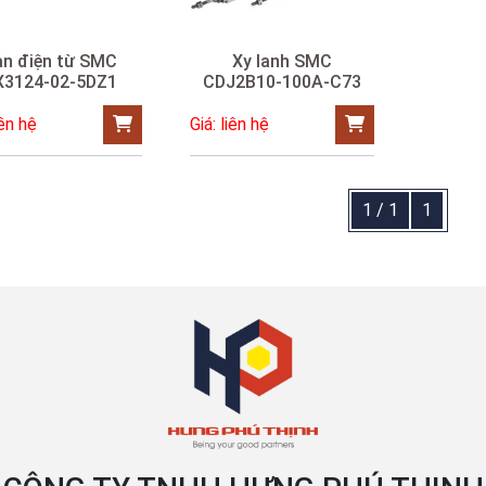
an điện từ SMC
Xy lanh SMC
X3124-02-5DZ1
CDJ2B10-­100A-­C73
iên hệ
Giá: liên hệ
1 / 1
1