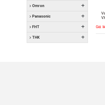
Omron
V
Panasonic
V
FHT
Giá: l
THK