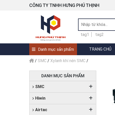
CÔNG TY TNHH HƯNG PHÚ THỊNH
tag1
tag2
TRANG CHỦ
Danh mục sản phẩm
/
SMC
/
Xylanh khí nén SMC
/
DANH MỤC SẢN PHẨM
SMC
Hiwin
Airtac