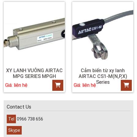
XY LANH VUÔNG AIRTAC
Cảm biến từ xy lanh
MPG SERIES MPGH
AIRTAC CS1-M(N,P,X)
Series
Giá: liên hệ
Giá: liên hệ
Contact Us
Tel
0966 738 656
Skype