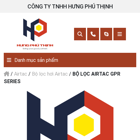
CÔNG TY TNHH HƯNG PHÚ THỊNH
Danh mục sản phẩm
/
Airtac
/
Bộ lọc hơi Airtac
/
BỘ LỌC AIRTAC GPR
SERIES